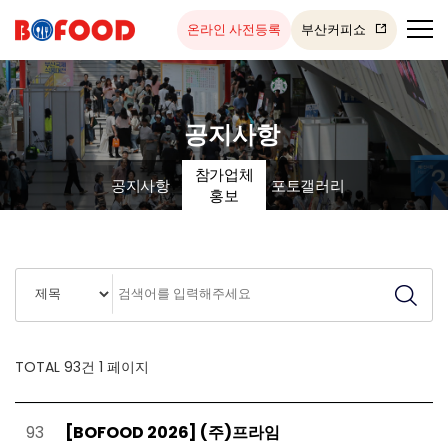
온라인 사전등록
부산커피쇼
공지사항
참가업체
공지사항
포토갤러리
홍보
TOTAL 93건
1 페이지
93
[BOFOOD 2026] (주)프라임