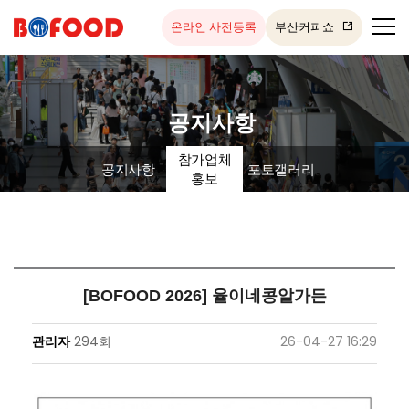
온라인 사전등록
부산커피쇼
공지사항
참가업체
공지사항
포토갤러리
홍보
[BOFOOD 2026] 율이네콩알가든
관리자
294회
26-04-27 16:29